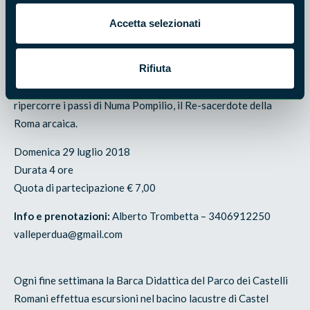
3479306410 - info@lacollinadegliasinelli.it
Accetta selezionati
Da Nemi a Fontan Tempesta
Rifiuta
Un sentiero magico, tra natura, storia e leggenda, che
ripercorre i passi di Numa Pompilio, il Re-sacerdote della
Roma arcaica.
Domenica 29 luglio 2018
Durata 4 ore
Quota di partecipazione € 7,00
Info e prenotazioni:
Alberto Trombetta – 3406912250
valleperdua@gmail.com
Ogni fine settimana la Barca Didattica del Parco dei Castelli
Romani effettua escursioni nel bacino lacustre di Castel