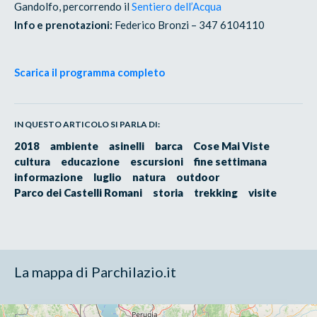
Gandolfo, percorrendo il
Sentiero dell’Acqua
Info e prenotazioni:
Federico Bronzi – 347 6104110
Scarica il programma completo
IN QUESTO ARTICOLO SI PARLA DI:
2018
ambiente
asinelli
barca
Cose Mai Viste
cultura
educazione
escursioni
fine settimana
informazione
luglio
natura
outdoor
Parco dei Castelli Romani
storia
trekking
visite
La mappa di Parchilazio.it