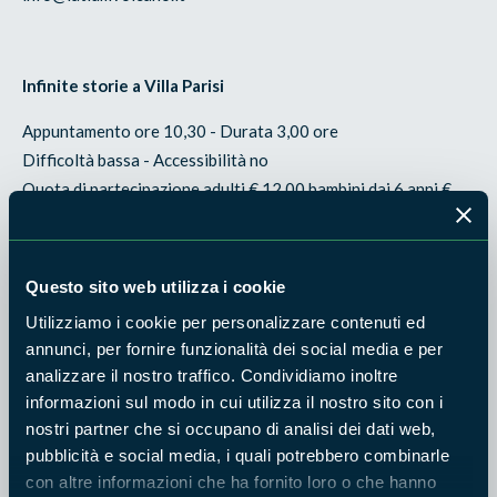
Infinite storie a Villa Parisi
Appuntamento ore 10,30 - Durata 3,00 ore
Difficoltà bassa - Accessibilità no
Quota di partecipazione adulti € 12,00 bambini dai 6 anni €
5,00
Gratuito per i bambini al di sotto dei 6 anni
Questo sito web utilizza i cookie
Un’opportunità unica per visitare una delle storiche Ville
Tuscolane: Villa Taverna Borghese Parisi. Un viaggio dalla
Utilizziamo i cookie per personalizzare contenuti ed
annunci, per fornire funzionalità dei social media e per
sua costruzione nel 1603, alle vicende legate alle famiglie
analizzare il nostro traffico. Condividiamo inoltre
Altemps e Borghese fino all’acquisto nel 1896 da parte della
informazioni sul modo in cui utilizza il nostro sito con i
famiglia Parisi, attuale proprietaria, che ci consentirà di
nostri partner che si occupano di analisi dei dati web,
visitare le sue numerose e fastose stanze, saloni e giardini
pubblicità e social media, i quali potrebbero combinarle
monumentali.
con altre informazioni che ha fornito loro o che hanno