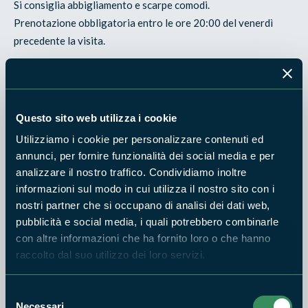
Si consiglia abbigliamento e scarpe comodi.
Prenotazione obbligatoria entro le ore 20:00 del venerdì
precedente la visita.
Info e prenotazioni:
Appha Onlus e Ass. di Promozione
Sociale "Orizzonti Arcobaleno" 3479306410 -
russoluci@gmail.com
Questo sito web utilizza i cookie
Utilizziamo i cookie per personalizzare contenuti ed
Giro basso delle fonti del Monte Artemisio
annunci, per fornire funzionalità dei social media e per
analizzare il nostro traffico. Condividiamo inoltre
Appuntamento ore 08,30 - Durata 4,30 ore
informazioni sul modo in cui utilizza il nostro sito con i
Difficoltà media - Accessibilità no
nostri partner che si occupano di analisi dei dati web,
Quota di partecipazione € 2,00
pubblicità e social media, i quali potrebbero combinarle
con altre informazioni che ha fornito loro o che hanno
Una piacevole escursione sui monti dell'Artemisio, dove si
raccolto dal suo utilizzo dei loro servizi.
potranno osservare i boschi di castagno e i boschi misti.
Particolarità della visita è che si passerà per le diverse fonti
Selezione
presenti nell'area: Fonte del Turano, Fonte Donzelletta,
Necessari