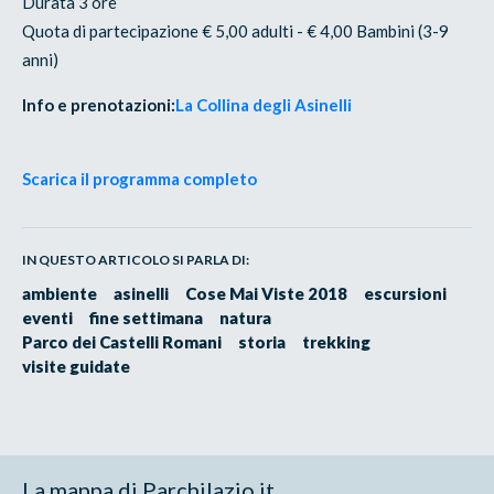
Durata 3 ore
Quota di partecipazione € 5,00 adulti - € 4,00 Bambini (3-9
anni)
Info e prenotazioni:
La Collina degli Asinelli
Scarica il programma completo
IN QUESTO ARTICOLO SI PARLA DI:
ambiente
asinelli
Cose Mai Viste 2018
escursioni
eventi
fine settimana
natura
Parco dei Castelli Romani
storia
trekking
visite guidate
La mappa di Parchilazio.it