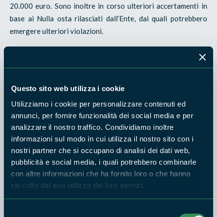
20.000 euro. Sono inoltre in corso ulteriori accertamenti in
base ai Nulla osta rilasciati dall’Ente, dai quali potrebbero
emergere ulteriori violazioni.
I controlli sulle attività forestali rappresentano una delle
principali attività di presidio del territorio svolte dai
Guardiaparco, che consente di verificare il rispetto delle
Questo sito web utilizza i cookie
autorizzazioni rilasciate e delle prescrizioni previste dalla
normativa vigente.
Utilizziamo i cookie per personalizzare contenuti ed
annunci, per fornire funzionalità dei social media e per
“
In questi mesi
- dichiara il presidente dell’Ente Parco, avv.
analizzare il nostro traffico. Condividiamo inoltre
Ivan Boccali -
il dibattito sui tagli boschivi è stato
informazioni sul modo in cui utilizza il nostro sito con i
particolarmente acceso. Ritengo quindi importante ricordare
nostri partner che si occupano di analisi dei dati web,
che il Parco non si limita a rilasciare autorizzazioni, ma svolge
pubblicità e social media, i quali potrebbero combinarle
una costante attività di vigilanza attraverso i propri
con altre informazioni che ha fornito loro o che hanno
Guardiaparco. I risultati dei controlli effettuati dimostrano
raccolto dal suo utilizzo dei loro servizi.
che ogni segnalazione viene verificata con attenzione e che,
quando vengono riscontrate violazioni, si procede senza
Selezione