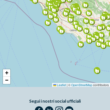
+
−
Leaflet
|
©
OpenStreetMap
contributors
Segui i nostri social ufficiali