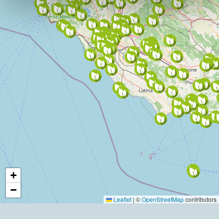
+
−
Leaflet
|
©
OpenStreetMap
contributors