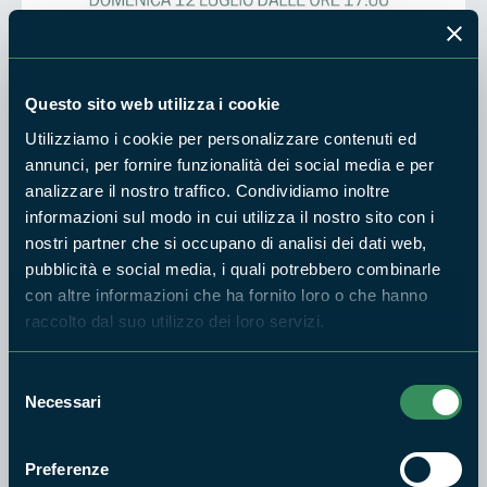
Domenica 12 luglio, dalle ore 17.00, i Pratoni del Vivaro a
Questo sito web utilizza i cookie
Velletri ospitano "Buttero contemporaneo: Storie di
Utilizziamo i cookie per personalizzare contenuti ed
Transumanza", un'iniziativa gratuita inserita nel calendario
annunci, per fornire funzionalità dei social media e per
estivo ‘Vivi i Parchi del Lazio’.
analizzare il nostro traffico. Condividiamo inoltre
informazioni sul modo in cui utilizza il nostro sito con i
L'evento propone un'immersione nelle antiche tradizioni
nostri partner che si occupano di analisi dei dati web,
pastorali e nella figura del buttero contemporaneo.
pubblicità e social media, i quali potrebbero combinarle
Attraverso l'incontro con il branco di cavalli e la mandria di
con altre informazioni che ha fornito loro o che hanno
vacche maremmane, racconti e testimonianze, i partecipanti
raccolto dal suo utilizzo dei loro servizi.
potranno conoscere il patrimonio culturale legato alla
transumanza e il ruolo delle pratiche tradizionali nella tutela
Selezione
del paesaggio e della biodiversità dei Castelli Romani.
Necessari
del
consenso
Tutti i dettagli sono disponibili nella locandina allegata.
Preferenze
L'attività ha una durata di circa 2 ore e 30 minuti; si consiglia