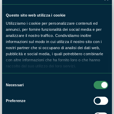
2027.
I candidati saranno convocati a mezzo di pubblicazione degli
Questo sito web utilizza i cookie
elenchi sul sito di
riferimento
e via e-mail.
Utilizziamo i cookie per personalizzare contenuti ed
Nel calendario colloqui diviso secondo la sede di svolgimento
annunci, per fornire funzionalità dei social media e per
del progetto, sono riportati i nominativi dei candidati in
analizzare il nostro traffico. Condividiamo inoltre
informazioni sul modo in cui utilizza il nostro sito con i
ordine di convocazione, nei giorni ed orari stabiliti.
nostri partner che si occupano di analisi dei dati web,
Prima di sostenere il colloquio orale, i candidati saranno
pubblicità e social media, i quali potrebbero combinarle
invitati a mostrare il documento di riconoscimento. Il
con altre informazioni che ha fornito loro o che hanno
candidato che, pur avendo inoltrato la domanda, non si
raccolto dal suo utilizzo dei loro servizi.
presenta al colloquio nei giorni ed orari stabiliti, senza
giustificato motivo, è escluso dalla selezione per non aver
Selezione
Necessari
completato la relativa procedura.
del
consenso
Il Parco dei Castelli Romani
è coinvolto in tre
Preferenze
progetti: “Interpreti di Natura: educazione ambientale e alla
sostenibilità”; “Connessioni Naturali – Comunicare per