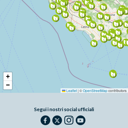
+
−
Leaflet
|
©
OpenStreetMap
contributors
Segui i nostri social ufficiali