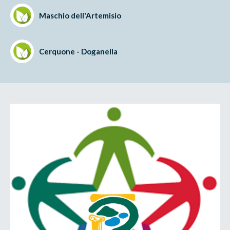
Maschio dell'Artemisio
Cerquone - Doganella