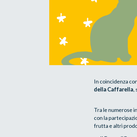
In coincidenza con
della Caffarella
,
Tra le numerose ini
con la partecipazio
frutta e altri prodot