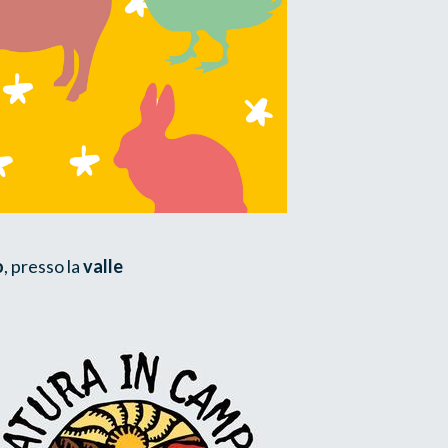
o
, presso la
valle