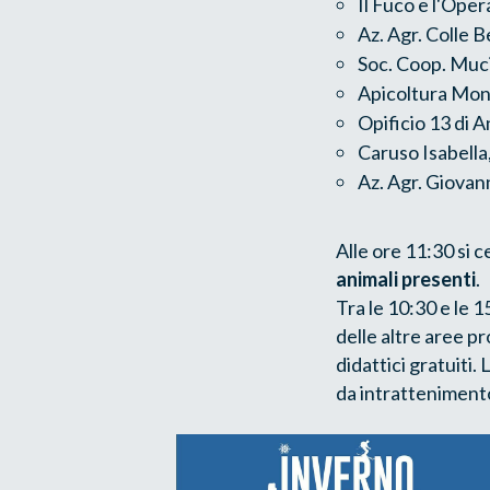
Il Fuco e l'Oper
Az. Agr. Colle B
Soc. Coop. Mucil
Apicoltura Mont
Opificio 13 di
Caruso Isabell
Az. Agr. Giovann
Alle ore 11:30 si c
animali presenti
.
Tra le 10:30 e le 1
delle altre aree pr
didattici gratuiti.
da intratteniment