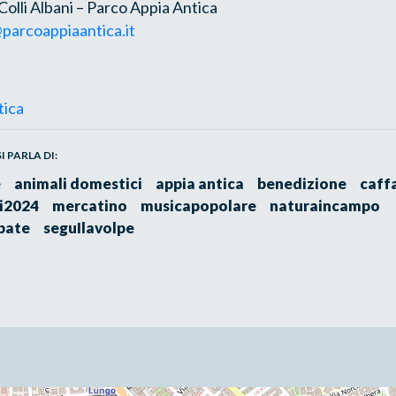
olli Albani – Parco Appia Antica
arcoappiaantica.it
tica
 PARLA DI:
e
animali domestici
appia antica
benedizione
caffa
i2024
mercatino
musicapopolare
naturaincampo
bate
seguIlavolpe