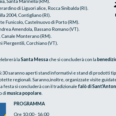
aia, Santa Marinella (RM).
erardino di Liguori alice, Rocca Sinibalda (RI).
la 2004, Contigliano (RI).
e Funicolo, Castelnuovo di Porto (RM).
 Andrea Amendola, Bassano Romano (VT).
a, Canale Monterano (RM).
i Piergentili, Corchiano (VT).
elebrerà la
Santa Messa
che si concluderà con la
benedizio
5:30 saranno aperti stand informativi e stand di prodotti tip
otette regionali. Saranno,inoltre, organizzate visite guidat
 La festa si concluderà con il tradizionale
falò di Sant'Anton
o di
musica popolare
.
PROGRAMMA
Ore 10:00 - 16:00