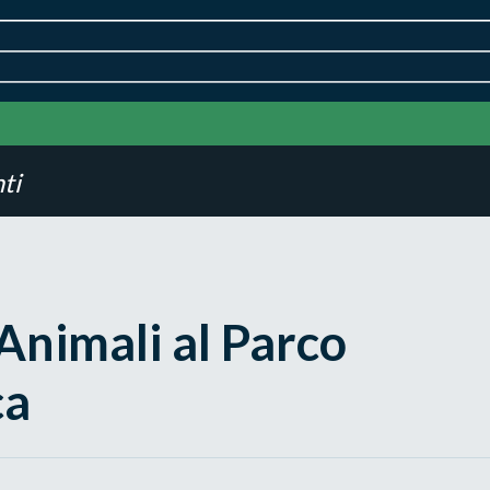
ti
 Animali al Parco
ca