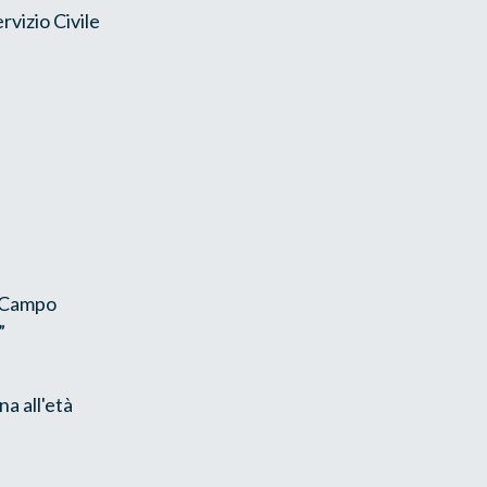
rvizio Civile
n Campo
”
na all'età