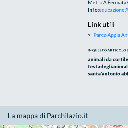
Metro A Fermata C
Info:
educazione@p
Link utili
Parco Appia An
IN QUESTO ARTICOLO SI
animali da cortil
festadeglianimal
santa'antonio ab
La mappa di Parchilazio.it