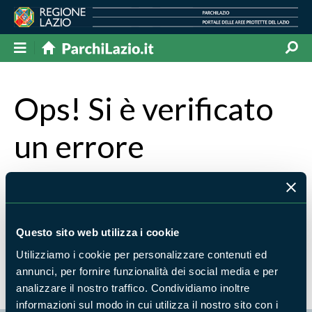
Ops! Si è verificato
un errore
La pagina che stai cercando non è stata trovata
Torna alla home
oppure scrivi cosa stavi cercando e
premi invio per avviare la ricerca
Questo sito web utilizza i cookie
Utilizziamo i cookie per personalizzare contenuti ed
annunci, per fornire funzionalità dei social media e per
analizzare il nostro traffico. Condividiamo inoltre
informazioni sul modo in cui utilizza il nostro sito con i