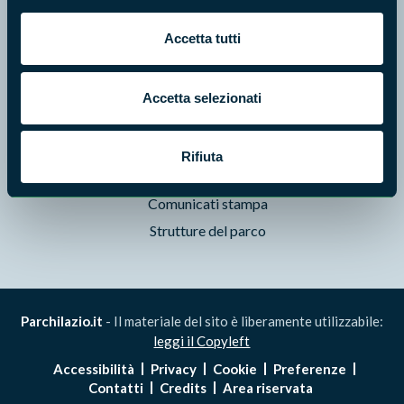
Pubblicazioni
Accetta tutti
Prodotti Natura in Campo
Aziende Natura in Campo
Programmi e progetti
Accetta selezionati
Cartografie
Avvisi e bandi
Rifiuta
Studi e ricerche
Comunicati stampa
Strutture del parco
Parchilazio.it
- Il materiale del sito è liberamente utilizzabile:
leggi il Copyleft
Accessibilità
Privacy
Cookie
Preferenze
Contatti
Credits
Area riservata