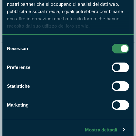
nostri partner che si occupano di analisi dei dati web,
pubblicità e social media, i quali potrebbero combinarle
Segui i nostri social ufficiali
con altre informazioni che ha fornito loro o che hanno
raccolto dal suo utilizzo dei loro servizi.
Selezione
Necessari
del
Naviga nel sito
consenso
Preferenze
Aree Protette
Itinerari
News e appuntamenti
Statistiche
Enti di gestione
Natura
Marketing
Punti di interesse
Storie
Mostra dettagli
Foto e Video