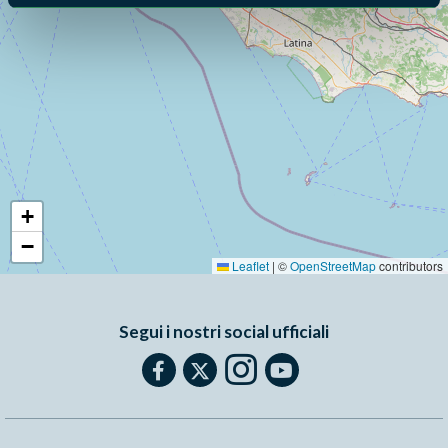
+
−
Leaflet
|
©
OpenStreetMap
contributors
Segui i nostri social ufficiali