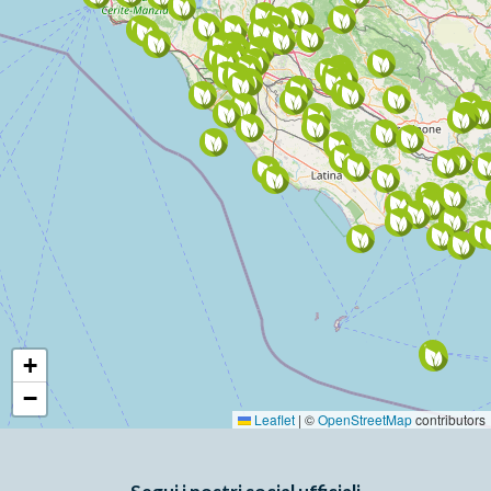
+
−
Leaflet
|
©
OpenStreetMap
contributors