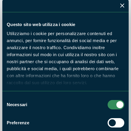
sovescio;
• utilizzo di diserbanti: l’azienda non utilizza diserbanti di
sintesi per eliminare e controllare le malerbe infestanti;
Questo sito web utilizza i cookie
Utilizziamo i cookie per personalizzare contenuti ed
• controllo patologie (lotta guidata): l’azienda interviene,
annunci, per fornire funzionalità dei social media e per
con criteri di lotta guidata;
analizzare il nostro traffico. Condividiamo inoltre
• sostenibilità della produzione;
informazioni sul modo in cui utilizza il nostro sito con i
nostri partner che si occupano di analisi dei dati web,
• risparmio idrico: recupero delle acque piovane;
pubblicità e social media, i quali potrebbero combinarle
con altre informazioni che ha fornito loro o che hanno
• gestione dei rifiuti: l’azienda realizza e utilizza compost
raccolto dal suo utilizzo dei loro servizi.
prodotto dai propri scarti di lavorazione e produzione di
sottoprodotti;
Selezione
• impiego nella produzione di macchinari agricoli alimentati a
Necessari
del
combustibili ecologici;
consenso
Preferenze
• sostenibilità della trasformazione (per le aziende di