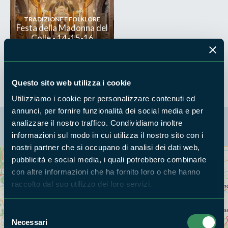
TRADIZIONE E FOLKLORE
Festa della Madonna del
Colle - 14-15-16
Settembre
Questo sito web utilizza i cookie
Utilizziamo i cookie per personalizzare contenuti ed
annunci, per fornire funzionalità dei social media e per
La mappa di Parchilazio.it
analizzare il nostro traffico. Condividiamo inoltre
informazioni sul modo in cui utilizza il nostro sito con i
nostri partner che si occupano di analisi dei dati web,
pubblicità e social media, i quali potrebbero combinarle
Cerca nella mappa
OPZIONI
con altre informazioni che ha fornito loro o che hanno
raccolto dal suo utilizzo dei loro servizi.
Selezione
Necessari
del