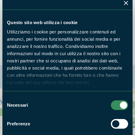
Censimento annuale degli uccelli acquatici
Questo sito web utilizza i cookie
Pubblicazione dati sul sito della Riserva
Utilizziamo i cookie per personalizzare contenuti ed
Monitoraggio specie e habitat
annunci, per fornire funzionalità dei social media e per
analizzare il nostro traffico. Condividiamo inoltre
informazioni sul modo in cui utilizza il nostro sito con i
nostri partner che si occupano di analisi dei dati web,
pubblicità e social media, i quali potrebbero combinarle
La mappa di Parchilazio.it
con altre informazioni che ha fornito loro o che hanno
raccolto dal suo utilizzo dei loro servizi.
Selezione
Cerca nella mappa
OPZIONI
Necessari
del
consenso
Preferenze