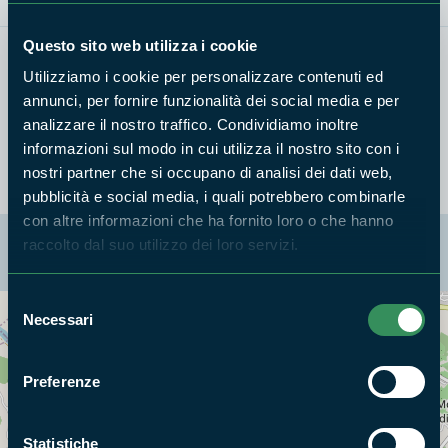
Questo sito web utilizza i cookie
Utilizziamo i cookie per personalizzare contenuti ed
Studio sugli uccelli nidificanti nell'habitat agro-forestale.
annunci, per fornire funzionalità dei social media e per
Avocetta
analizzare il nostro traffico. Condividiamo inoltre
informazioni sul modo in cui utilizza il nostro sito con i
nostri partner che si occupano di analisi dei dati web,
pubblicità e social media, i quali potrebbero combinarle
con altre informazioni che ha fornito loro o che hanno
La mappa di Parchilazio.it
raccolto dal suo utilizzo dei loro servizi.
Selezione
Necessari
del
Cerca nella mappa
OPZIONI
consenso
Preferenze
Statistiche