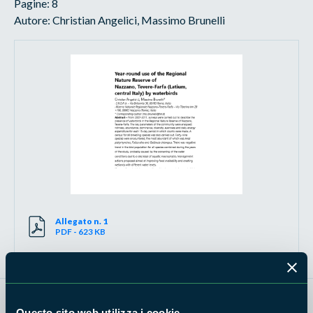
Pagine: 8
Autore: Christian Angelici, Massimo Brunelli
Allegato n. 1
PDF - 623 KB
Questo sito web utilizza i cookie