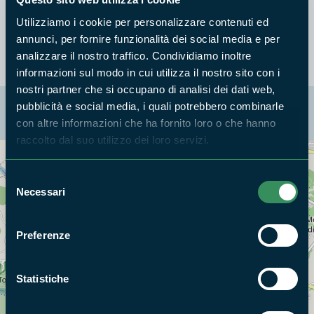
Monitoraggio avifauna acquatica. Ciclo 2007-2011.
Avocetta.
Utilizziamo i cookie per personalizzare contenuti ed
annunci, per fornire funzionalità dei social media e per
analizzare il nostro traffico. Condividiamo inoltre
informazioni sul modo in cui utilizza il nostro sito con i
nostri partner che si occupano di analisi dei dati web,
La mappa di Parchilazio.it
pubblicità e social media, i quali potrebbero combinarle
con altre informazioni che ha fornito loro o che hanno
raccolto dal suo utilizzo dei loro servizi.
Cerca nella mappa
OPZIONI
Selezione
Necessari
del
consenso
Preferenze
Statistiche