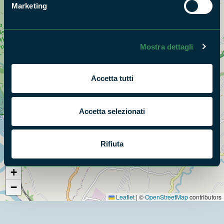
Marketing
Mostra dettagli
Accetta tutti
Accetta selezionati
Rifiuta
+
−
Leaflet
|
©
OpenStreetMap
contributors