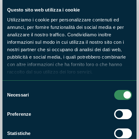
Questo sito web utilizza i cookie
Utilizziamo i cookie per personalizzare contenuti ed
annunci, per fornire funzionalità dei social media e per
analizzare il nostro traffico. Condividiamo inoltre
Vi apsettiamo a Passo Corese il giorno 21 dicembre per
informazioni sul modo in cui utilizza il nostro sito con i
festeggiare con eventi dedicati allo sport. Tutte le
nostri partner che si occupano di analisi dei dati web,
informazioni sono sulla locandina. L'evento fa parte del
pubblicità e social media, i quali potrebbero combinarle
progetto La Riserva del Gusto promossa dal nostro Ente con
con altre informazioni che ha fornito loro o che hanno
il contributo dell'Arsial / Regione Lazio.
raccolto dal suo utilizzo dei loro servizi.
Selezione
Necessari
del
consenso
Preferenze
Statistiche