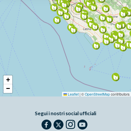
+
−
Leaflet
|
©
OpenStreetMap
contributors
Segui i nostri social ufficiali