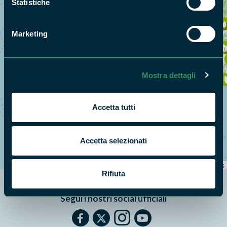
Statistiche
Marketing
Mostra dettagli
Accetta tutti
+
Accetta selezionati
−
Leaflet
|
©
OpenStreetMap
contributors
Rifiuta
Segui i nostri social ufficiali