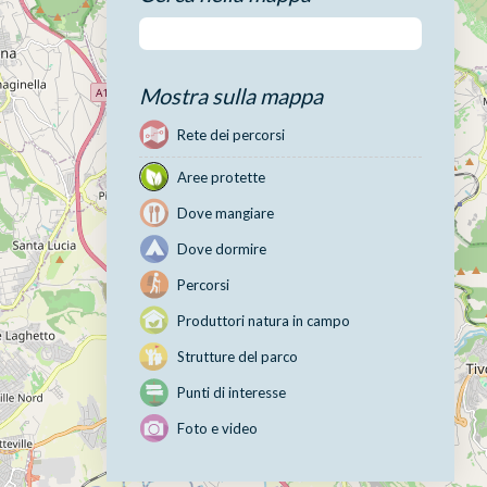
Mostra sulla mappa
Rete dei percorsi
Aree protette
Dove mangiare
Dove dormire
Percorsi
Produttori natura in campo
Strutture del parco
Punti di interesse
Foto e video