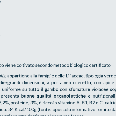
o
o
co viene coltivato secondo metodo biologico certificato.
lis
, appartiene alla famiglie delle Liliaceae, tipologia ver
die/grandi dimensioni, a portamento eretto, con apice
 è uniforme su tutto il gambo con sfumature violacee sopr
e presenta
buone qualità organolettiche
e nutrizional
 3,2%, proteine, 3%, è ricco in vitamine A, B1, B2 e C,
calci
ico: 34 K cal/100g (fonte: opuscolo informativo fornito da
maggior parte destinato al consumo fresco.