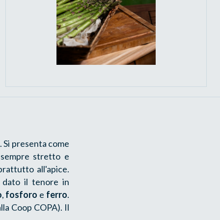
de. Si presenta come
 sempre stretto e
attutto all'apice.
i dato il tenore in
o
,
fosforo
e
ferro
.
lla Coop COPA). Il