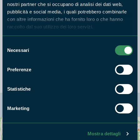
nostri partner che si occupano di analisi dei dati web,
fa risalire la preparazione del lardo di San Nicola al primo
pubblicità e social media, i quali potrebbero combinarle
Novecento, chi dice ancora prima e addirittura chi afferma
con altre informazioni che ha fornito loro o che hanno
che il tutto è nato con l'avvento della seconda guerra
raccolto dal suo utilizzo dei loro servizi.
mondiale; una cosa però è certa che oggi si riesce a andare
indietro di quattro generazioni che hanno sempre prodotto e
Selezione
consumato questo alimento di tutto rispetto dal sapore pulito
Necessari
del
e genuino arricchito dalla presenza delle essenze erbacee
consenso
locali.
Preferenze
Statistiche
La mappa di Parchilazio.it
Marketing
Cerca nella mappa
OPZIONI
Mostra dettagli