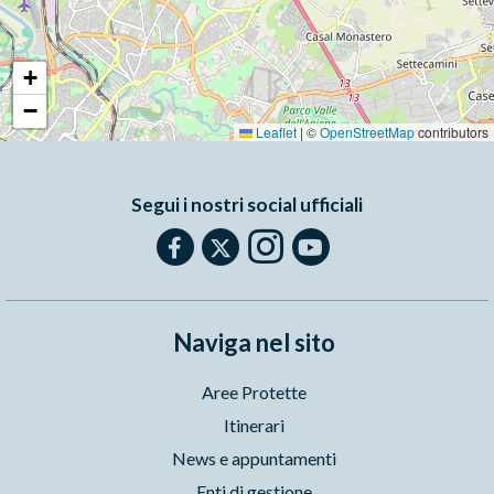
+
−
Leaflet
|
©
OpenStreetMap
contributors
Segui i nostri social ufficiali
Naviga nel sito
Aree Protette
Itinerari
News e appuntamenti
Enti di gestione