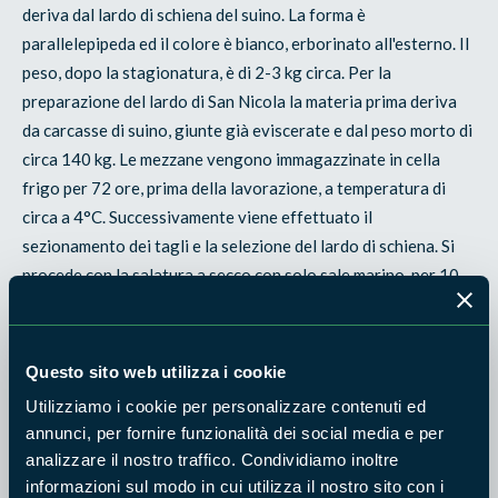
deriva dal lardo di schiena del suino. La forma è
parallelepipeda ed il colore è bianco, erborinato all'esterno. Il
peso, dopo la stagionatura, è di 2-3 kg circa. Per la
preparazione del lardo di San Nicola la materia prima deriva
da carcasse di suino, giunte già eviscerate e dal peso morto di
circa 140 kg. Le mezzane vengono immagazzinate in cella
frigo per 72 ore, prima della lavorazione, a temperatura di
circa a 4°C. Successivamente viene effettuato il
sezionamento dei tagli e la selezione del lardo di schiena. Si
procede con la salatura a secco con solo sale marino, per 10
giorni, in cassoni di acciaio ed il condimento con rosmarino,
pepe e ginepro. Non sono previsti additivi alimentari.
Questo sito web utilizza i cookie
Il lardo di San Nicola nasce da un'antica ricetta tramandata
Utilizziamo i cookie per personalizzare contenuti ed
oralmente di padre in figlio. Non si conosce il periodo preciso
annunci, per fornire funzionalità dei social media e per
al quale attribuire le origini di tale produzione. Nei racconti
analizzare il nostro traffico. Condividiamo inoltre
degli anziani del posto resta vivo il ricordo dei
informazioni sul modo in cui utilizza il nostro sito con i
festeggiamenti in occasione dell'uccisione del maiale. C'è chi