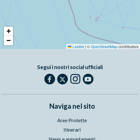
+
−
Leaflet
|
©
OpenStreetMap
contributors
Segui i nostri social ufficiali
Naviga nel sito
Aree Protette
Itinerari
News e appuntamenti