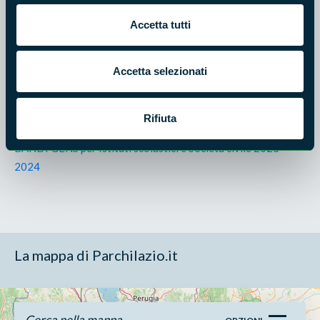
giuridici della Società civile, presenti sul territorio regionale
del Lazio.
Accetta tutti
Le domande dovranno pervenire entro e non oltre il
20 ottobre 2023
Accetta selezionati
I Bandi completi della modulistica sono consultabili e
Rifiuta
scaricabili al seguente link:
BANDI GENS per Istituti scolastici e Società civile 2023-
2024
La mappa di Parchilazio.it
Cerca nella mappa