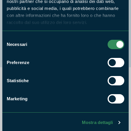
nostri partner che si occupano di analisi dei dati web,
Grotta dell'Arco - Bellegra
pubblicità e social media, i quali potrebbero combinarle
con altre informazioni che ha fornito loro o che hanno
raccolto dal suo utilizzo dei loro servizi.
Valle dell'Inferno
Selezione
Necessari
del
Versante meridionale del Monte Scalambra
consenso
Preferenze
Statistiche
Anche per l’anno 2023-2024 la Regione Lazio ha pubblicato i
Bandi di Partecipazione all’Offerta educativa del ‘Catalogo
GENS - Progetti di Educazione Ambientale e alla Sostenibilità
Marketing
(EAS) delle Aree Naturali Protette del Lazio’.
Potranno presentare domanda di partecipazione gli Istituti
Mostra dettagli
scolastici pubblici e privati di ogni ordine e grado e i Soggetti