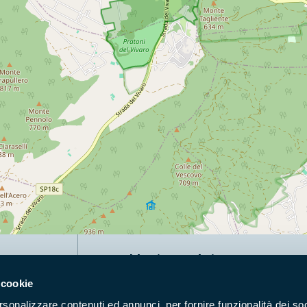
Naviga nel sito
 cookie
Aree Protette
Itin
rsonalizzare contenuti ed annunci, per fornire funzionalità dei soc