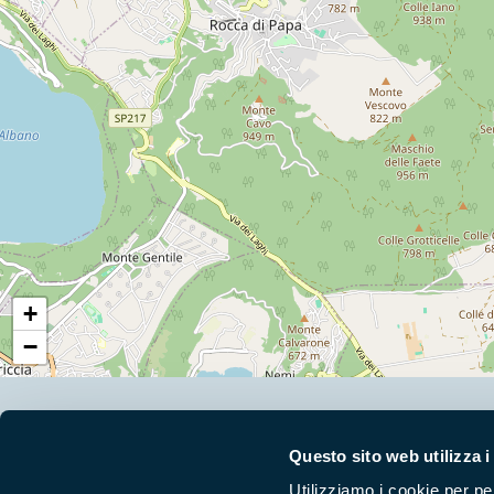
+
−
Segui i nostri social ufficiali
Questo sito web utilizza i
Utilizziamo i cookie per pe