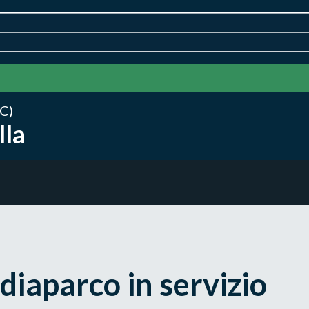
C)
lla
iaparco in servizio