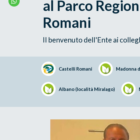
al Parco Regiona
Romani
Il benvenuto dell'Ente ai colleg
Castelli Romani
Madonna d
Albano (località Miralago)