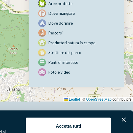
Aree protette
Dove mangiare
Dove dormire
Percorsi
Produttori natura in campo
Strutture del parco
Punti di interesse
Foto e video
Leaflet
|
©
OpenStreetMap
contributors
erari
News e appuntamenti
Accetta tutti
ial