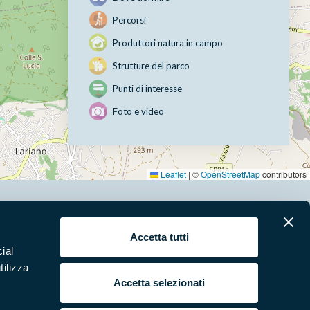
Percorsi
Produttori natura in campo
Strutture del parco
Punti di interesse
Foto e video
Leaflet
|
©
OpenStreetMap
contributors
erari
News e appuntamenti
Accetta tutti
ial
ura
Punti di interesse
tilizza
 e Video
Pubblicazioni
Accetta selezionati
ende Natura in Campo
Programmi e progetti