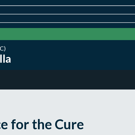
C)
lla
ce for the Cure