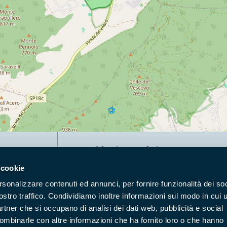
Naviga nel sito
 cookie
Aree Protette
Itin
rsonalizzare contenuti ed annunci, per fornire funzionalità dei soc
Enti di gestione
Nat
ostro traffico. Condividiamo inoltre informazioni sul modo in cui u
Storie
Foto
partner che si occupano di analisi dei dati web, pubblicità e social
Prodotti Natura in Campo
Azi
combinarle con altre informazioni che ha fornito loro o che hanno