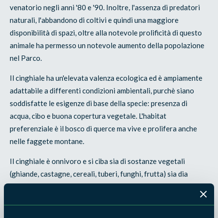
venatorio negli anni '80 e '90. Inoltre, l'assenza di predatori
naturali, l'abbandono di coltivi e quindi una maggiore
disponibilità di spazi, oltre alla notevole prolificità di questo
animale ha permesso un notevole aumento della popolazione
nel Parco.
Il cinghiale ha un'elevata valenza ecologica ed è ampiamente
adattabile a differenti condizioni ambientali, purchè siano
soddisfatte le esigenze di base della specie: presenza di
acqua, cibo e buona copertura vegetale. L'habitat
preferenziale è il bosco di querce ma vive e prolifera anche
nelle faggete montane.
Il cinghiale è onnivoro e si ciba sia di sostanze vegetali
(ghiande, castagne, cereali, tuberi, funghi, frutta) sia dia
animali invertebrati e piccoli vertebrati.
Segni della sua presenza sono i buchi e i solchi nel terreno che
l'animale scava con il muso alla ricerca di vegetali, lombrichi