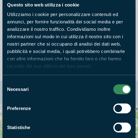
ed insetti, svolgendo in questo modo l'areazione del terreno,
Questo sito web utilizza i cookie
la dispersione e la gemmazione dei semi. Senza dubbio il
Utilizziamo i cookie per personalizzare contenuti ed
cinghiale rappresenta l'ungulato più difficile da gestire. La
annunci, per fornire funzionalità dei social media e per
flessibilità ecologica, l'elevata fertilità, la grande mobilità, il
analizzare il nostro traffico. Condividiamo inoltre
comportamento gregario, l'interesse per le colture
informazioni sul modo in cui utilizza il nostro sito con i
nostri partner che si occupano di analisi dei dati web,
cerealicole, lo rendono una specie ad alto impatto. Nel Parco i
pubblicità e social media, i quali potrebbero combinarle
piccoli di cinghiale costituiscono la preda principale del lupo.
con altre informazioni che ha fornito loro o che hanno
raccolto dal suo utilizzo dei loro servizi.
Selezione
Necessari
La mappa di Parchilazio.it
del
consenso
Preferenze
Cerca nella mappa
OPZIONI
Statistiche