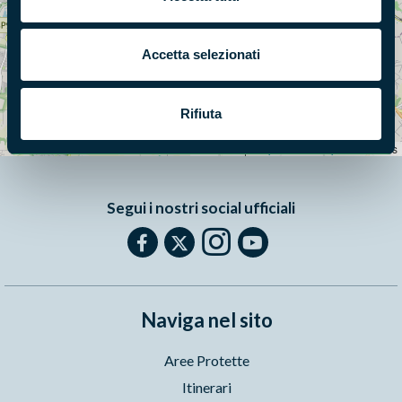
Accetta selezionati
+
Rifiuta
−
Leaflet
|
©
OpenStreetMap
contributors
Segui i nostri social ufficiali
Naviga nel sito
Aree Protette
Itinerari