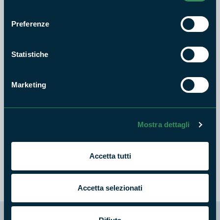
consenso
Preferenze
Statistiche
Marketing
Mostra dettagli
Accetta tutti
IN QUESTO ARTICOLO SI PARLA DI:
divino amore
falcognana
itinerari
mugilla
parco appia antica
Accetta selezionati