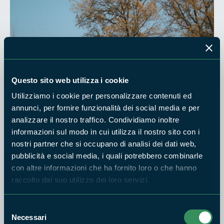
Questo sito web utilizza i cookie
Utilizziamo i cookie per personalizzare contenuti ed
annunci, per fornire funzionalità dei social media e per
analizzare il nostro traffico. Condividiamo inoltre
La campagna si estende a vista d’occhio ai piedi dell’antico
informazioni sul modo in cui utilizza il nostro sito con i
vulcano laziale e si passeggia tra campi destinati al pascolo e
nostri partner che si occupano di analisi dei dati web,
vigneti che si perdono a vista d’occhio. Percorso ideale per
pubblicità e social media, i quali potrebbero combinarle
una salutare giornata fuori porta per i romani e per tutti
con altre informazioni che ha fornito loro o che hanno
coloro che amano scoprire nuovi punti di vista.
raccolto dal suo utilizzo dei loro servizi.
Selezione
Necessari
del