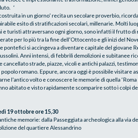
duto. ‘
ostruita in un giorno’ recita un secolare proverbio, ricord
mirabile esito di stratificazioni secolari, millenarie. Molti lu
 e turisti attraversano ogni giorno, sono infatti il frutto di
rate per lo più tra la fine dell’Ottocento e gli inizi del N
 e pontefici si accingeva a diventare capitale del giovane R
solini. Anni intensi, di febbrili demolizioni e subitanee ri
cancellato strade, piazze, vicoli e antichi palazzi, testimon
l popolo romano. Eppure, ancora oggi è possibile visitare a
rne l’antico volto e conoscere le memorie di quella ‘Roma
nno abitato e visto rapidamente scomparire sotto i colpi de
dì 19 ottobre ore 15,30
antiche memorie: dalla Passeggiata archeologica alla via d
olizione del quartiere Alessandrino