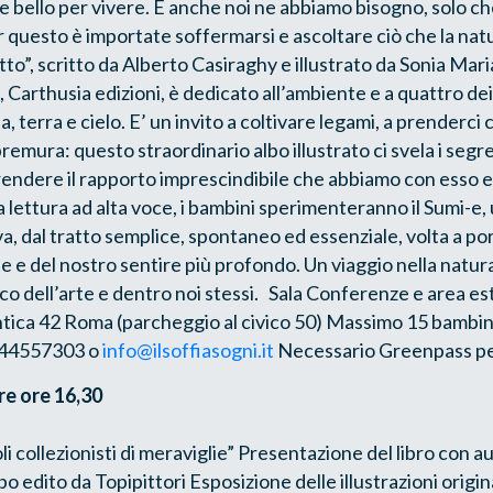
 bello per vivere. E anche noi ne abbiamo bisogno, solo c
r questo è importate soffermarsi e ascoltare ciò che la natu
tto”, scritto da Alberto Casiraghy e illustrato da Sonia Mar
 Carthusia edizioni, è dedicato all’ambiente e a quattro de
ua, terra e cielo. E’ un invito a coltivare legami, a prenderci
remura: questo straordinario albo illustrato ci svela i segre
endere il rapporto imprescindibile che abbiamo con esso e
lla lettura ad alta voce, i bambini sperimenteranno il Sumi-e,
a, dal tratto semplice, spontaneo ed essenziale, volta a por
se e del nostro sentire più profondo. Un viaggio nella natu
ico dell’arte e dentro noi stessi. Sala Conferenze e area e
antica 42 Roma (parcheggio al civico 50) Massimo 15 bambin
6.44557303 o
info@ilsoffiasogni.it
Necessario Greenpass per
re ore 16,30
i collezionisti di meraviglie” Presentazione del libro con au
albo edito da Topipittori Esposizione delle illustrazioni origin