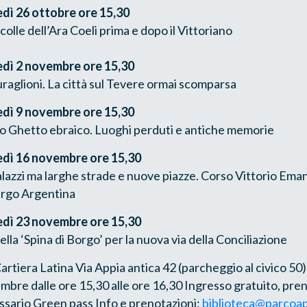
dì 26 ottobre ore 15,30
 colle dell’Ara Coeli prima e dopo il Vittoriano
edì 2 novembre ore 15,30
raglioni. La città sul Tevere ormai scomparsa
edì 9 novembre ore 15,30
ovo Ghetto ebraico. Luoghi perduti e antiche memorie
edì 16 novembre ore 15,30
palazzi ma larghe strade e nuove piazze. Corso Vittorio Ema
argo Argentina
edì 23 novembre ore 15,30
ella ‘Spina di Borgo’ per la nuova via della Conciliazione
rtiera Latina Via Appia antica 42 (parcheggio al civico 50) 
mbre dalle ore 15,30 alle ore 16,30 Ingresso gratuito, pre
ssario Green pass Info e prenotazioni:
biblioteca@parcoap