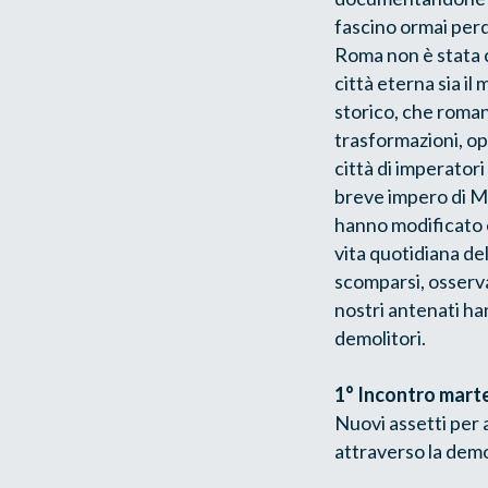
fascino ormai per
Roma non è stata c
città eterna sia il 
storico, che romani
trasformazioni, ope
città di imperatori
breve impero di Mus
hanno modificato e 
vita quotidiana de
scomparsi, osserva
nostri antenati ha
demolitori.
1° Incontro marte
Nuovi assetti per 
attraverso la dem