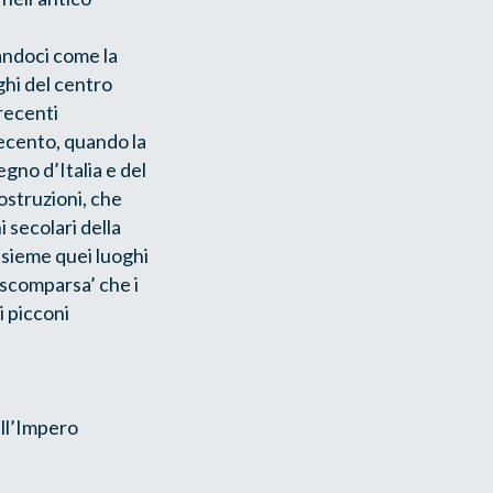
andoci come la
oghi del centro
 recenti
ovecento, quando la
egno d’Italia e del
costruzioni, che
i secolari della
ssieme quei luoghi
 scomparsa’ che i
i picconi
ell’Impero