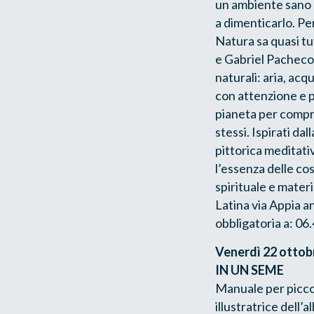
un ambiente sano e
a dimenticarlo. Pe
Natura sa quasi tu
e Gabriel Pacheco,
naturali: aria, acq
con attenzione e p
pianeta per compr
stessi. Ispirati da
pittorica meditativ
l’essenza delle co
spirituale e mater
Latina via Appia 
obbligatoria a: 0
Venerdì 22 ottob
IN UN SEME
Manuale per piccol
illustratrice dell’