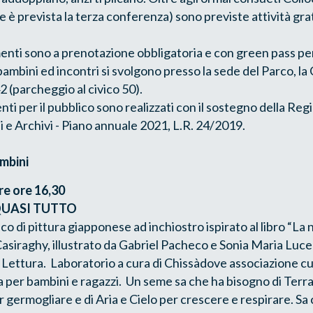
re è prevista la terza conferenza) sono previste attività gra
enti sono a prenotazione obbligatoria e con green pass per
bambini ed incontri si svolgono presso la sede del Parco, la 
2 (parcheggio al civico 50).
ti per il pubblico sono realizzati con il sostegno della Reg
 e Archivi - Piano annuale 2021, L.R. 24/2019.
mbini
re ore 16,30
QUASI TUTTO
co di pittura giapponese ad inchiostro ispirato al libro “La 
 Casiraghy, illustrato da Gabriel Pacheco e Sonia Maria Luce
 Lettura. Laboratorio a cura di Chissàdove associazione cul
ia per bambini e ragazzi. Un seme sa che ha bisogno di Terr
r germogliare e di Aria e Cielo per crescere e respirare. Sa