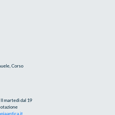
nuele, Corso
Il martedì dal 19
notazione
piaantica.it