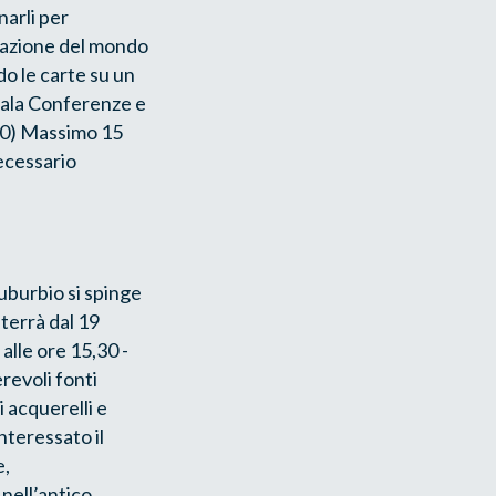
arli per
ntazione del mondo
do le carte su un
Sala Conferenze e
 50) Massimo 15
cessario
suburbio si spinge
 terrà dal 19
alle ore 15,30 -
revoli fonti
i acquerelli e
nteressato il
e,
nell’antico