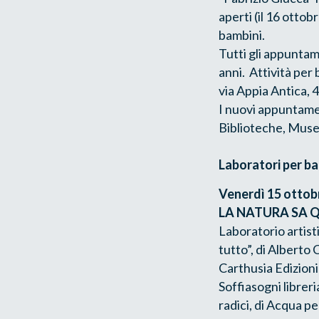
aperti (il 16 ottob
bambini.
Tutti gli appuntam
anni. Attività per 
via Appia Antica, 4
I nuovi appuntamen
Biblioteche, Musei
Laboratori per ba
Venerdì 15 ottob
LA NATURA SA 
Laboratorio artisti
tutto”, di Alberto
Carthusia Edizioni
Soffiasogni librer
radici, di Acqua pe