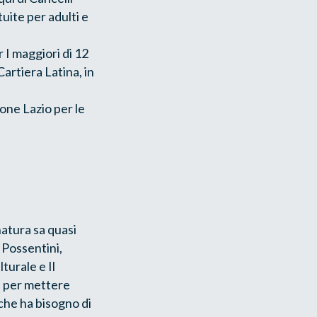
tuite per adulti e
 I maggiori di 12
Cartiera Latina, in
ione Lazio per le
natura sa quasi
 Possentini,
turale e Il
a per mettere
 che ha bisogno di