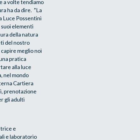
he a volte tendiamo
ra ha da dire. ”La
ia Luce Possentini
i suoi elementi
 cura della natura
ti del nostro
 capire meglio noi
 una pratica
tare alla luce
ra, nel mondo
sterna Cartiera
i, prenotazione
 gli adulti
trice e
ali e laboratorio