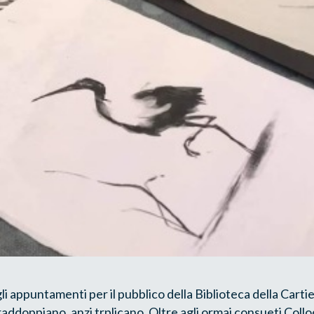
 appuntamenti per il pubblico della Biblioteca della Carti
raddoppiano, anzi trplicano. Oltre agli ormai consueti Colloq