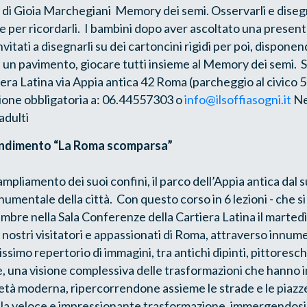
 di Gioia Marchegiani Memory dei semi. Osservarli e disegn
e per ricordarli. I bambini dopo aver ascoltato una prese
vitati a disegnarli su dei cartoncini rigidi per poi, disponen
u un pavimento, giocare tutti insieme al Memory dei semi. 
era Latina via Appia antica 42 Roma (parcheggio al civico
ione obbligatoria a: 06.44557303 o
info@ilsoffiasogni.it
Ne
adulti
ondimento “La Roma scomparsa”
mpliamento dei suoi confini, il parco dell’Appia antica dal 
umentale della città. Con questo corso in 6 lezioni - che si
mbre nella Sala Conferenze della Cartiera Latina il martedì 
i nostri visitatori e appassionati di Roma, attraverso innume
issimo repertorio di immagini, tra antichi dipinti, pittoresch
, una visione complessiva delle trasformazioni che hanno i
età moderna, ripercorrendone assieme le strade e le piazz
 veloce e impressionante trasformazione, immergendosi 