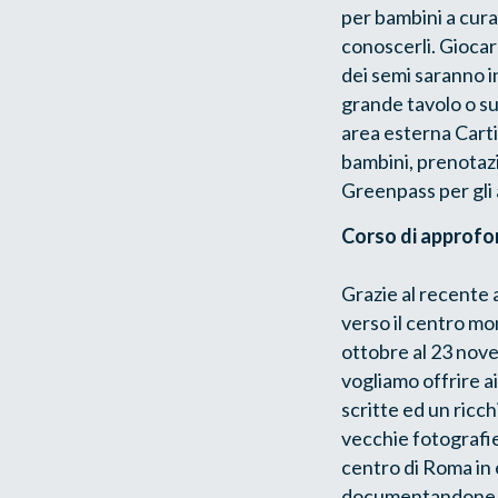
per bambini a cura
conoscerli. Giocar
dei semi saranno in
grande tavolo o s
area esterna Carti
bambini, prenotaz
Greenpass per gli 
Corso di approf
Grazie al recente a
verso il centro mon
ottobre al 23 nove
vogliamo offrire a
scritte ed un ricch
vecchie fotografie
centro di Roma in 
documentandone la