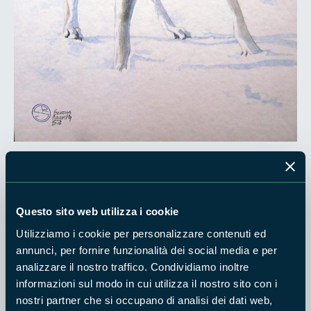
Il Parco dei Castelli Romani è una vasta area protetta nella
quale insistono molti Comuni densamente popolati. In questo
Questo sito web utilizza i cookie
contesto considerando la frammentazione degli habitat
naturali, ci si può imbattere con facilità in incontri o
Utilizziamo i cookie per personalizzare contenuti ed
annunci, per fornire funzionalità dei social media e per
avvistamenti ravvicinati con esemplari della fauna selvatica.
analizzare il nostro traffico. Condividiamo inoltre
La prima raccomandazione quando ci imbattiamo in incontri
informazioni sul modo in cui utilizza il nostro sito con i
con gli animali selvatici, è sempre quella di mantenere la
nostri partner che si occupano di analisi dei dati web,