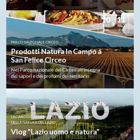
10
11
AGO
AGO
2026
2026
PARCO NAZIONALE CIRCEO
Prodotti Natura In Campo a
San Felice Circeo
Nel Parco nazionale del Circeo all'insegna
dei sapori e dei profumi del territorio
UN VIAGGIO ALLA SCOPERTA DELLA BELLEZZA
DELLA NATURA DEL LAZIO
Vlog "Lazio uomo e natura"