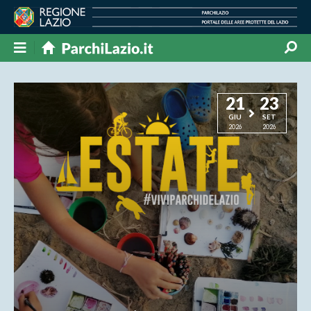
21
23
GIU
SET
2026
2026