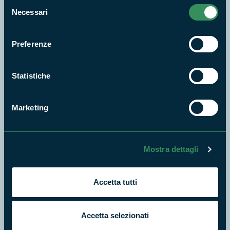
Selezione
Necessari
Cosa vuoi fare?
del
consenso
Preferenze
Statistiche
Marketing
Mostra dettagli
Escursioni
Accetta tutti
Accetta selezionati