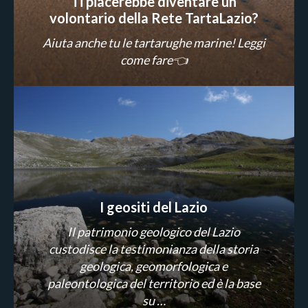
Ti piacerebbe diventare un
volontario della Rete TartaLazio?
Aiuta anche tu le tartarughe marine! Leggi
come fare👈
I geositi del Lazio
Il patrimonio geologico del Lazio
custodisce la testimonianza della storia
geologica, geomorfologica e
paleontologica del territorio ed è la base
su …