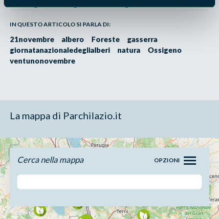
Progetto Ossigeno della Regione Lazio
IN QUESTO ARTICOLO SI PARLA DI:
21novembre
albero
Foreste
gasserra
giornatanazionaledeglialberi
natura
Ossigeno
ventunonovembre
La mappa di Parchilazio.it
Cerca nella mappa
OPZIONI