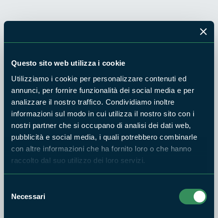
Questo sito web utilizza i cookie
Utilizziamo i cookie per personalizzare contenuti ed
annunci, per fornire funzionalità dei social media e per
Old Tjikko, foto di Karl Brodowsky - Opera propria, CC BY 3.0
analizzare il nostro traffico. Condividiamo inoltre
informazioni sul modo in cui utilizza il nostro sito con i
Gli alberi sono tra gli esseri viventi più antichi del pianeta
,
nostri partner che si occupano di analisi dei dati web,
si ritiene che l'organismo vivente più vecchio conosciuto sia
pubblicità e social media, i quali potrebbero combinarle
un abete rosso le cui radici hanno 9.550 anni. Le radici
con altre informazioni che ha fornito loro o che hanno
raccolto dal suo utilizzo dei loro servizi.
dell'albero, trovato in Svezia da un gruppo di botanici
dell'Università di Umea e ribattezzato
Old Tjikko
, sarebbero
nate durante l'ultima glaciazione e sono ancora al loro posto,
Selezione
Necessari
del
a scrutare quasi con alterigia la deriva del mondo. L'età
consenso
dell'albero è stata determinata esaminando il sistema di radici