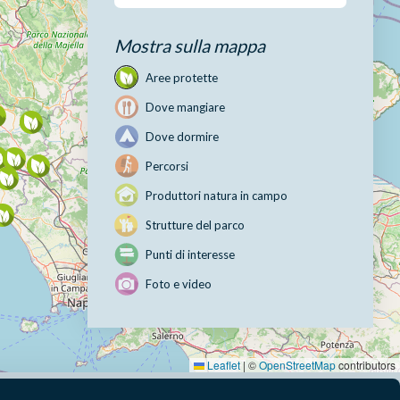
Mostra sulla mappa
Aree protette
Dove mangiare
Dove dormire
Percorsi
Produttori natura in campo
Strutture del parco
Punti di interesse
Foto e video
Leaflet
|
©
OpenStreetMap
contributors