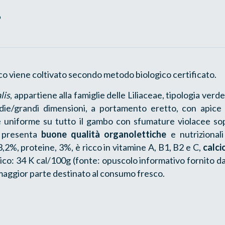
o
co viene coltivato secondo metodo biologico certificato.
lis
, appartiene alla famiglie delle Liliaceae, tipologia ver
die/grandi dimensioni, a portamento eretto, con apice
 è uniforme su tutto il gambo con sfumature violacee sopr
e presenta
buone qualità organolettiche
e nutrizional
 3,2%, proteine, 3%, è ricco in vitamine A, B1, B2 e C,
calci
ico: 34 K cal/100g (fonte: opuscolo informativo fornito da
maggior parte destinato al consumo fresco.