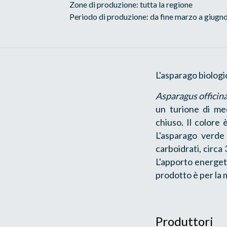
Zone di produzione: tutta la regione
Periodo di produzione: da fine marzo a giugn
L'asparago biologi
Asparagus officina
un turione di me
chiuso. Il colore
L'asparago verd
carboidrati, circa
L'apporto energet
prodotto è per la 
Produttori