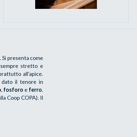
de. Si presenta come
 sempre stretto e
attutto all'apice.
i dato il tenore in
o
,
fosforo
e
ferro
.
lla Coop COPA). Il