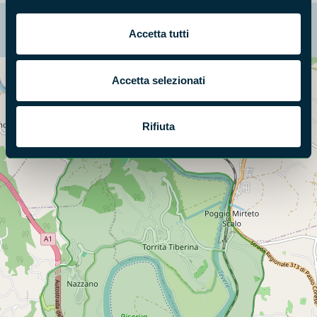
La mappa di Parchilazio.it
Accetta tutti
Accetta selezionati
Cerca nella mappa
OPZIONI
Rifiuta