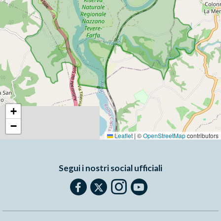
+
−
Leaflet
|
©
OpenStreetMap
contributors
Segui i nostri social ufficiali