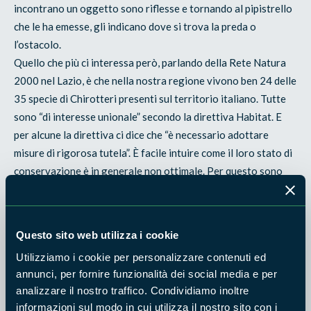
incontrano un oggetto sono riflesse e tornando al pipistrello
che le ha emesse, gli indicano dove si trova la preda o
l’ostacolo.
Quello che più ci interessa però, parlando della Rete Natura
2000 nel Lazio, è che nella nostra regione vivono ben 24 delle
35 specie di Chirotteri presenti sul territorio italiano. Tutte
sono “di interesse unionale” secondo la direttiva Habitat. E
per alcune la direttiva ci dice che “è necessario adottare
misure di rigorosa tutela”. È facile intuire come il loro stato di
conservazione è in generale non ottimale. Per questo sono
state adottate delle misure di conservazione ad hoc.
Ad esempio, due grotte in provincia di Frosinone, la grotta di
Questo sito web utilizza i cookie
Pastena e la grotta dei Bambocci di Collepardo, ogni anno
vengono visitate da migliaia di turisti. In entrambe queste
Utilizziamo i cookie per personalizzare contenuti ed
grotte ci sono colonie di chirotteri con la presenza di almeno
annunci, per fornire funzionalità dei social media e per
sei specie di interesse unionale. La frequentazione delle
analizzare il nostro traffico. Condividiamo inoltre
informazioni sul modo in cui utilizza il nostro sito con i
grotte ha sicuramente un impatto negativo su queste colonie.