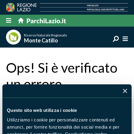
Riserva Naturale Regionale
Monte Catillo
Ops! Si è verificato
un errore
La pagina che stai cercando non è stata trovata
Torna alla home
oppure scrivi cosa stavi cercando e
Questo sito web utilizza i cookie
premi invio per avviare la ricerca
Utilizziamo i cookie per personalizzare contenuti ed
annunci, per fornire funzionalità dei social media e per