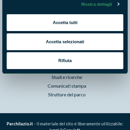
Mostra dettagli
Storie
Foto e Video
Accetta tutti
Pubblicazioni
Prodotti Natura in Campo
Accetta selezionati
Aziende Natura in Campo
Programmi e progetti
Cartografie
Rifiuta
Avvisi e bandi
Studi e ricerche
Comunicati stampa
Strutture del parco
Parchilazio.it
- Il materiale del sito è liberamente utilizzabile:
leggi il Copyleft