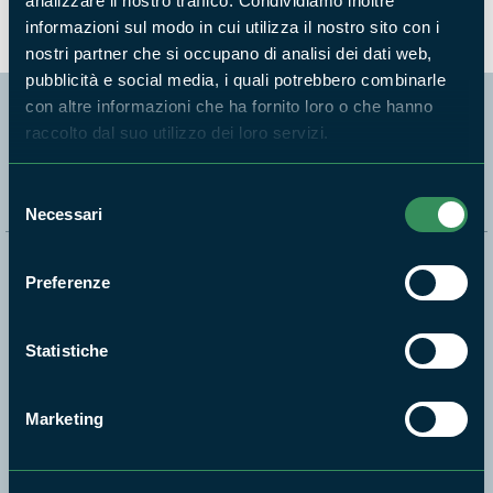
analizzare il nostro traffico. Condividiamo inoltre
informazioni sul modo in cui utilizza il nostro sito con i
nostri partner che si occupano di analisi dei dati web,
pubblicità e social media, i quali potrebbero combinarle
con altre informazioni che ha fornito loro o che hanno
raccolto dal suo utilizzo dei loro servizi.
Segui i nostri social ufficiali
Selezione
Necessari
del
consenso
Naviga nel sito
Preferenze
Aree Protette
Statistiche
Itinerari
News e appuntamenti
Marketing
Enti di gestione
Natura
Punti di interesse