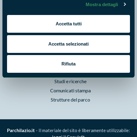
Mostra dettagli
Storie
Foto e Video
Accetta tutti
Pubblicazioni
Prodotti Natura in Campo
Accetta selezionati
Aziende Natura in Campo
Programmi e progetti
Cartografie
Rifiuta
Avvisi e bandi
Studi e ricerche
Comunicati stampa
Strutture del parco
Parchilazio.it
- Il materiale del sito è liberamente utilizzabile:
leggi il Copyleft