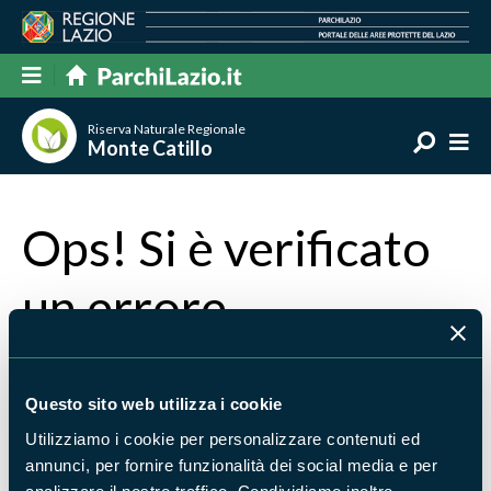
Riserva Naturale Regionale
Monte Catillo
Ops! Si è verificato
un errore
La pagina che stai cercando non è stata trovata
Torna alla home
oppure scrivi cosa stavi cercando e
Questo sito web utilizza i cookie
premi invio per avviare la ricerca
Utilizziamo i cookie per personalizzare contenuti ed
annunci, per fornire funzionalità dei social media e per