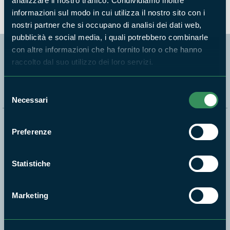
analizzare il nostro traffico. Condividiamo inoltre
informazioni sul modo in cui utilizza il nostro sito con i
nostri partner che si occupano di analisi dei dati web,
pubblicità e social media, i quali potrebbero combinarle
con altre informazioni che ha fornito loro o che hanno
raccolto dal suo utilizzo dei loro servizi.
Segui i nostri social ufficiali
Selezione
Necessari
del
consenso
Naviga nel sito
Preferenze
Aree Protette
Statistiche
Itinerari
News e appuntamenti
Marketing
Enti di gestione
Natura
Punti di interesse