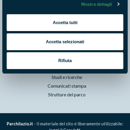
Mostra dettagli
Storie
Foto e Video
Accetta tutti
Pubblicazioni
Prodotti Natura in Campo
Accetta selezionati
Aziende Natura in Campo
Programmi e progetti
Cartografie
Rifiuta
Avvisi e bandi
Studi e ricerche
Comunicati stampa
Strutture del parco
Parchilazio.it
- Il materiale del sito è liberamente utilizzabile:
leggi il Copyleft