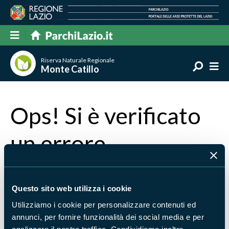
Riserva Naturale Regionale
Monte Catillo
Ops! Si è verificato
un errore
La pagina che stai cercando non è stata trovata
Torna alla home
oppure scrivi cosa stavi cercando e
Questo sito web utilizza i cookie
premi invio per avviare la ricerca
Utilizziamo i cookie per personalizzare contenuti ed
annunci, per fornire funzionalità dei social media e per