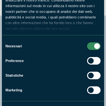
analizzare il nostro traffico. Condividiamo inoltre
informazioni sul modo in cui utilizza il nostro sito con i
nostri partner che si occupano di analisi dei dati web,
pubblicità e social media, i quali potrebbero combinarle
con altre informazioni che ha fornito loro o che hanno
raccolto dal suo utilizzo dei loro servizi.
Segui i nostri social ufficiali
Selezione
Necessari
del
consenso
Naviga nel sito
Preferenze
Aree Protette
Statistiche
Itinerari
News e appuntamenti
Marketing
Enti di gestione
Natura
Punti di interesse