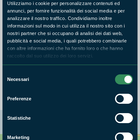
Utilizziamo i cookie per personalizzare contenuti ed
I dati raccolti sono stati utilizzati per la gestione dell'area e
annunci, per fornire funzionalità dei social media e per
sono stati riportati in una pubblicazione scientifica della
analizzare il nostro traffico. Condividiamo inoltre
rivista Alula.
informazioni sul modo in cui utilizza il nostro sito con i
nostri partner che si occupano di analisi dei dati web,
pubblicità e social media, i quali potrebbero combinarle
con altre informazioni che ha fornito loro o che hanno
raccolto dal suo utilizzo dei loro servizi.
Vai alla pagina della Stazione
Selezione
Ornitologica
Necessari
del
consenso
Preferenze
Statistiche
La mappa di Parchilazio.it
Marketing