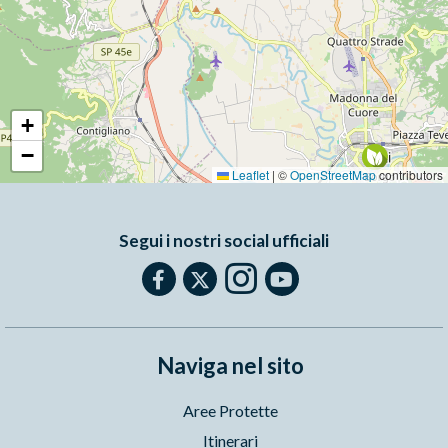
+
−
Leaflet
|
©
OpenStreetMap
contributors
Segui i nostri social ufficiali
Naviga nel sito
Aree Protette
Itinerari