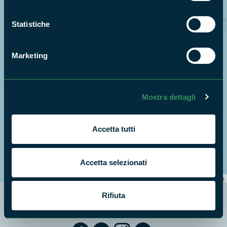
Statistiche
Marketing
Mostra dettagli
Accetta tutti
+
Accetta selezionati
−
Leaflet
|
©
OpenStreetMap
contributors
Rifiuta
Segui i nostri social ufficiali