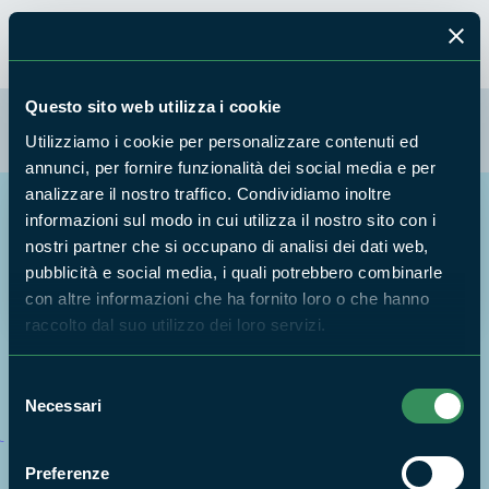
Questo sito web utilizza i cookie
La mappa di Parchilazio.it
Utilizziamo i cookie per personalizzare contenuti ed
annunci, per fornire funzionalità dei social media e per
analizzare il nostro traffico. Condividiamo inoltre
Cerca nella mappa
informazioni sul modo in cui utilizza il nostro sito con i
OPZIONI
nostri partner che si occupano di analisi dei dati web,
pubblicità e social media, i quali potrebbero combinarle
con altre informazioni che ha fornito loro o che hanno
raccolto dal suo utilizzo dei loro servizi.
Selezione
Necessari
del
consenso
Preferenze