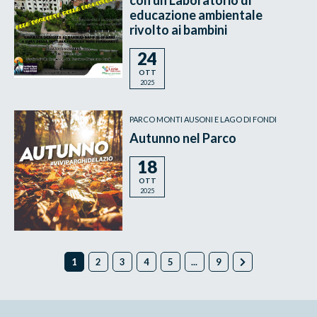
educazione ambientale
rivolto ai bambini
24
OTT
2025
PARCO MONTI AUSONI E LAGO DI FONDI
Autunno nel Parco
18
OTT
2025
1
2
3
4
5
...
9