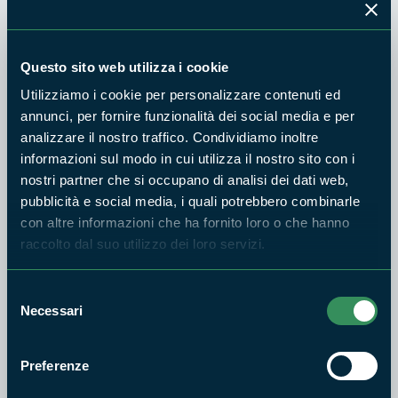
GEN
2026
Questo sito web utilizza i cookie
PARCO MONTI AUSONI E LAGO DI FONDI
Avviso pubblico per la
Utilizziamo i cookie per personalizzare contenuti ed
consultazione degli
annunci, per fornire funzionalità dei social media e per
stakeholders ai fini
analizzare il nostro traffico. Condividiamo inoltre
dell'aggiornamento del PIAO
informazioni sul modo in cui utilizza il nostro sito con i
2026/2028.
nostri partner che si occupano di analisi dei dati web,
16
pubblicità e social media, i quali potrebbero combinarle
GEN
con altre informazioni che ha fornito loro o che hanno
2026
raccolto dal suo utilizzo dei loro servizi.
PARCO MONTI AUSONI E LAGO DI FONDI
Selezione
VI Giornata Nazionale del
Necessari
del
Servizio Civile Universale
consenso
15
Preferenze
DIC
2025