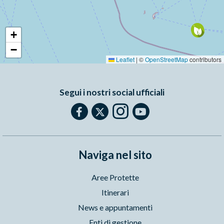
+
−
Leaflet
|
©
OpenStreetMap
contributors
Segui i nostri social ufficiali
Naviga nel sito
Aree Protette
Itinerari
News e appuntamenti
Enti di gestione