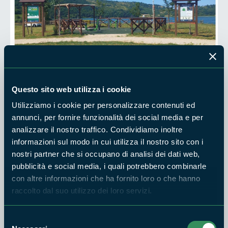
Questo sito web utilizza i cookie
Utilizziamo i cookie per personalizzare contenuti ed
L'Ente Parco dei Monti Ausoni e Lago di Fondi è lieto di
annunci, per fornire funzionalità dei social media e per
analizzare il nostro traffico. Condividiamo inoltre
invitare la cittadinanza all'inaugurazione della nuova area
informazioni sul modo in cui utilizza il nostro sito con i
attrezzata per lo sport e il tempo libero, realizzata nel
nostri partner che si occupano di analisi dei dati web,
Comune di Fumone (FR), all'interno della Riserva Naturale
pubblicità e social media, i quali potrebbero combinarle
Regionale Lago di Canterno.
con altre informazioni che ha fornito loro o che hanno
L'evento si terrà sabato 5 luglio, alle ore 11.00.
raccolto dal suo utilizzo dei loro servizi.
L'intervento è stato realizzato grazie al contributo concesso
Selezione
dalla Regione Lazio nell'ambito della DGR n. 856/2024 e