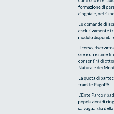
controllo e l'erad
formazione di pers
cinghiale, nel risp
Le domande di isc
esclusivamente tra
modulo disponibile
Il corso, riservato
ore e un esame fin
consentirà di otten
Naturale dei Monti 
La quota di parteci
tramite PagoPA.
L'Ente Parco ribad
popolazioni di cing
salvaguardia della 