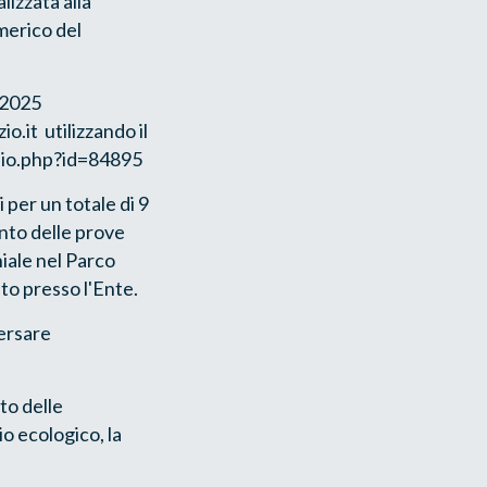
lizzata alla
merico del
 2025
.it utilizzando il
glio.php?id=84895
 per un totale di 9
nto delle prove
hiale nel Parco
ito presso l'Ente.
versare
to delle
io ecologico, la