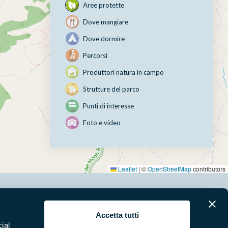
Aree protette
Dove mangiare
Dove dormire
Percorsi
Produttori natura in campo
Strutture del parco
Punti di interesse
Foto e video
Leaflet
|
©
OpenStreetMap
contributors
erari
News e appuntamenti
Accetta tutti
ial