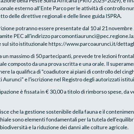
icazione della Peste Suina Africana (PRIU 2025–2029), è fina
onale esterno all'Ente Parco per le attività di controllo nu
etto delle direttive regionali e delle linee guida ISPRA.
rizione potranno essere presentate dal 10 al 21 novembre
mite PEC all'indirizzo parcomontiaurunci@pec.regione.lazio
 sul sito istituzionale https://www.parcoaurunci.it/detta
 a un massimo di 50 partecipanti, prevede tre lezioni frontali
ale composto da una prova scritta e una orale. Il superame
ere la qualifica di "coadiutore ai piani di controllo del cing
Aurunci" e l'iscrizione nel Registro degli autorizzati istitu
pazione è fissata in € 30,00 a titolo di rimborso spese, da 
isce che la gestione sostenibile della fauna e il contenimen
hiale sono elementi fondamentali per la tutela dell'equilibr
biodiversità e la riduzione dei danni alle colture agricole.