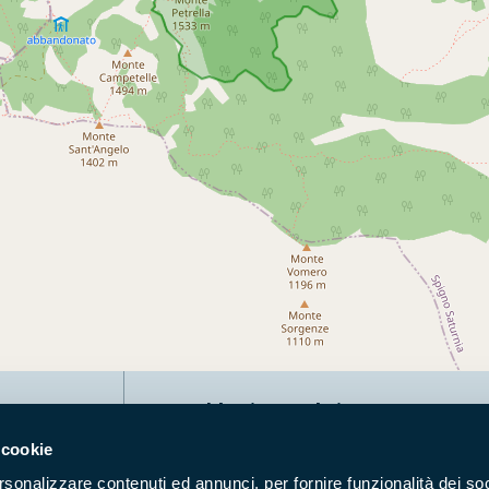
Naviga nel sito
 cookie
Aree Protette
Itin
rsonalizzare contenuti ed annunci, per fornire funzionalità dei soc