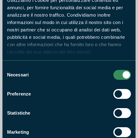
Utilizziamo i cookie per personalizzare contenuti ed
annunci, per fornire funzionalità dei social media e per
analizzare il nostro traffico. Condividiamo inoltre
informazioni sul modo in cui utilizza il nostro sito con i
nostri partner che si occupano di analisi dei dati web,
pubblicità e social media, i quali potrebbero combinarle
con altre informazioni che ha fornito loro o che hanno
raccolto dal suo utilizzo dei loro servizi.
Selezione
Necessari
del
consenso
Preferenze
Statistiche
Laboratorio didattico "Le Mani in Pasta'': tecniche di
Marketing