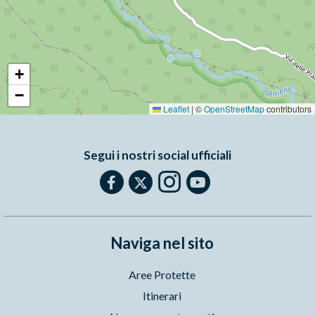
+
−
Leaflet
|
©
OpenStreetMap
contributors
Segui i nostri social ufficiali
Naviga nel sito
Aree Protette
Itinerari