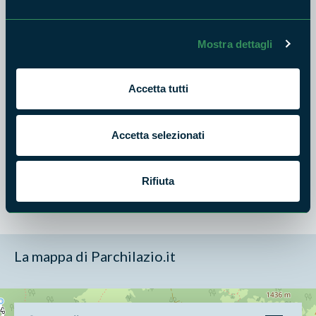
preparazione della pasta tradizionale di Jenne 'Ndremmappi'
eseguendo tutte le fasi fino ad ottenere il prodotto finale,
segue visita guidata del Borgo di Jenne
Mostra dettagli
Appuntamento ore 9:00 sede del Parco - Jenne (RM)
Accetta tutti
Luogo: Borgo di Jenne Comune: Jenne (RM)
Organizzatore: Parco Monti Simbruini
Accetta selezionati
Info Email: promozione.sviluppo@simbruini.it Info
line: :338.491.4134
Rifiuta
La mappa di Parchilazio.it