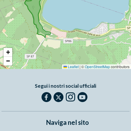
+
−
Leaflet
|
©
OpenStreetMap
contributors
Segui i nostri social ufficiali
Naviga nel sito