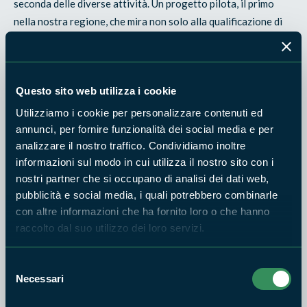
seconda delle diverse attività. Un progetto pilota, il primo
nella nostra regione, che mira non solo alla qualificazione di
questi ambienti "speciali" ma anche alla formazione di
professionisti del benessere forestale e alla sensibilizzazione
del mondo della medicina e della psicologia verso una
Questo sito web utilizza i cookie
frontiera che si sta dimostrando molto promettente.
Utilizziamo i cookie per personalizzare contenuti ed
Appuntamento nella suggestiva sede di Palazzo Farnese a
annunci, per fornire funzionalità dei social media e per
Caprarola alle ore 16.45.
analizzare il nostro traffico. Condividiamo inoltre
informazioni sul modo in cui utilizza il nostro sito con i
Sarà una giornata particolare perché cade in occasione della
nostri partner che si occupano di analisi dei dati web,
ricorrenza annuale delle
Giornate Europee del Patrimonio
:
pubblicità e social media, i quali potrebbero combinarle
e per celebrarla
sarà possibile visitare in notturna la grande
con altre informazioni che ha fornito loro o che hanno
dimora cinquecentesca dalle ore 20.00 alle ore 22.00, a
raccolto dal suo utilizzo dei loro servizi.
solo 1 euro!
Selezione
L'evento è reso possibilie dalla collaborazione della
Direzione
Necessari
del
Regionale Musei Nazionali del Lazio - Ville Monumentali
del
consenso
Ministero della Cultura.