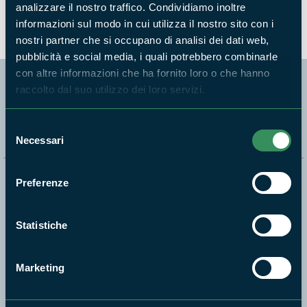
analizzare il nostro traffico. Condividiamo inoltre
informazioni sul modo in cui utilizza il nostro sito con i
nostri partner che si occupano di analisi dei dati web,
pubblicità e social media, i quali potrebbero combinarle
con altre informazioni che ha fornito loro o che hanno
raccolto dal suo utilizzo dei loro servizi.
Segui i nostri social ufficiali
Selezione
Necessari
del
consenso
Naviga nel sito
Preferenze
Aree Protette
Statistiche
Itinerari
News e appuntamenti
Marketing
Enti di gestione
Natura