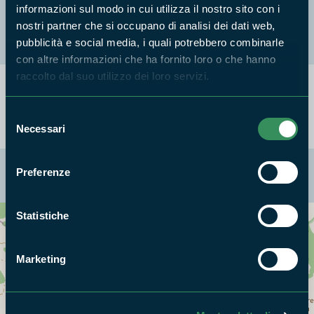
informazioni sul modo in cui utilizza il nostro sito con i
Parete del Monte Fammera
nostri partner che si occupano di analisi dei dati web,
pubblicità e social media, i quali potrebbero combinarle
con altre informazioni che ha fornito loro o che hanno
raccolto dal suo utilizzo dei loro servizi.
Selezione
Necessari
del
consenso
La mappa di Parchilazio.it
Preferenze
Statistiche
Cerca nella mappa
OPZIONI
Marketing