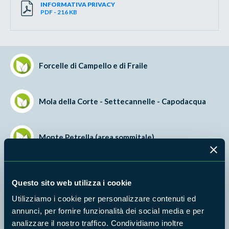
INFORMATIVA PRIVACY
PDF - 216 KB
Forcelle di Campello e di Fraile
Mola della Corte - Settecannelle - Capodacqua
Monte Petrella (area sommitale)
Monte Redentore (versante Sud)
Questo sito web utilizza i cookie
Utilizziamo i cookie per personalizzare contenuti ed
Monti Aurunci
annunci, per fornire funzionalità dei social media e per
analizzare il nostro traffico. Condividiamo inoltre