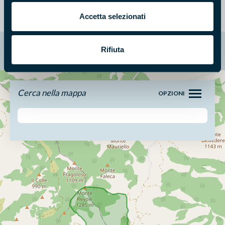
Accetta selezionati
La mappa di Parchilazio.it
Rifiuta
Cerca nella mappa
OPZIONI