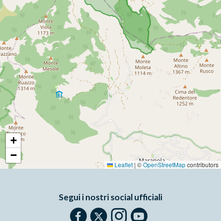
+
−
Leaflet
|
©
OpenStreetMap
contributors
Segui i nostri social ufficiali