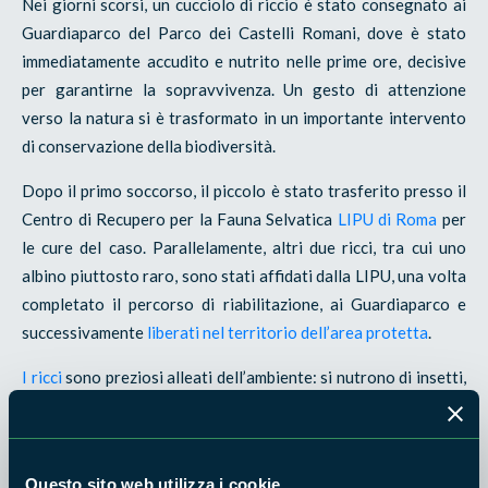
Nei giorni scorsi, un cucciolo di riccio è stato consegnato ai
Guardiaparco del Parco dei Castelli Romani, dove è stato
immediatamente accudito e nutrito nelle prime ore, decisive
per garantirne la sopravvivenza. Un gesto di attenzione
verso la natura si è trasformato in un importante intervento
di conservazione della biodiversità.
Dopo il primo soccorso, il piccolo è stato trasferito presso il
Centro di Recupero per la Fauna Selvatica
LIPU di Roma
per
le cure del caso. Parallelamente, altri due ricci, tra cui uno
albino piuttosto raro, sono stati affidati dalla LIPU, una volta
completato il percorso di riabilitazione, ai Guardiaparco e
successivamente
liberati nel territorio dell’area protetta
.
I ricci
sono preziosi alleati dell’ambiente: si nutrono di insetti,
larve e piccoli invertebrati, contribuendo al controllo
naturale delle popolazioni di specie potenzialmente dannose.
La loro presenza è indice di un ecosistema sano e ben
Questo sito web utilizza i cookie