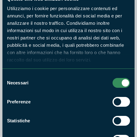
equilibrato.
Utilizziamo i cookie per personalizzare contenuti ed
È fondamentale ricordare che i piccoli di riccio non devono
annunci, per fornire funzionalità dei social media e per
essere raccolti o toccati, se non in presenza di condizioni
analizzare il nostro traffico. Condividiamo inoltre
evidenti di pericolo, come ferite, immobilità o situazioni di
informazioni sul modo in cui utilizza il nostro sito con i
rischio imminente. Un intervento non necessario può
nostri partner che si occupano di analisi dei dati web,
compromettere la loro sopravvivenza, separandoli dal loro
pubblicità e social media, i quali potrebbero combinarle
con altre informazioni che ha fornito loro o che hanno
habitat e dalla madre. In caso di dubbio, è sempre consigliabile
raccolto dal suo utilizzo dei loro servizi.
contattare i Guardiaparco o centri specializzati come la LIPU,
evitando azioni improvvisate.
Selezione
Ognuno può contribuire alla loro tutela con semplici azioni
Necessari
del
quotidiane: evitare l’uso di pesticidi e lumachicidi, mantenere
consenso
piccoli spazi naturali nei giardini e prestare attenzione sotto
Preferenze
le cataste di legna dove spesso i ricci si rifugiano, e durante
l’uso di attrezzi da giardino.
Statistiche
È inoltre fondamentale rallentare sulle strade, in particolare
quelle che costeggiano aree verdi e boscate, poiché questo è