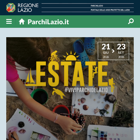
21
23
GIU
SET
2026
2026