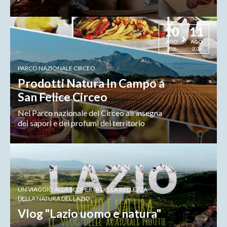
10
11
AGO
AGO
2026
2026
PARCO NAZIONALE CIRCEO
Prodotti Natura In Campo a
San Felice Circeo
Nel Parco nazionale del Circeo all'insegna
dei sapori e dei profumi del territorio
UN VIAGGIO ALLA SCOPERTA DELLA BELLEZZA
DELLA NATURA DEL LAZIO
Vlog "Lazio uomo e natura"