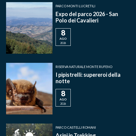
PARCO MONTI LUCRETILI
Expo del parco 2026 - San
Polo dei Cavalieri
8
AGO
2026
RISERVA NATURALE MONTE RUFENO
I pipistrelli: supereroi della
notte
8
AGO
2026
PARCO CASTELLI ROMANI
Asini in Trekking