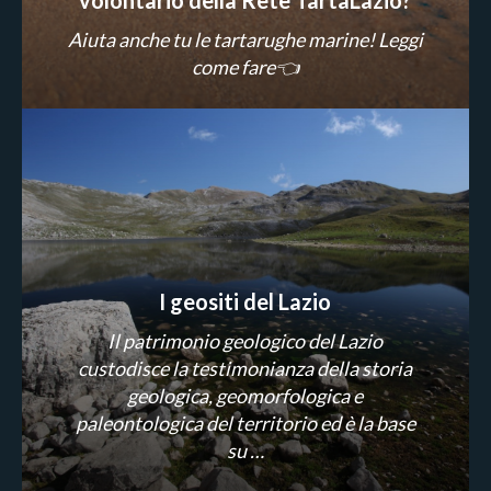
Aiuta anche tu le tartarughe marine! Leggi
come fare👈
I geositi del Lazio
Il patrimonio geologico del Lazio
custodisce la testimonianza della storia
geologica, geomorfologica e
paleontologica del territorio ed è la base
su …